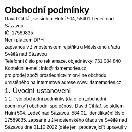
Obchodní podmínky
David Cihlář, se sídlem Hutní 504, 58401 Ledeč nad
Sázavou
IČ: 17589835
Není plátcem DPH
zapsanou v živnostenském rejstříku u Městského úřadu
Světlá nad Sázavou
Telefonní číslo pro reklamace, objednávky: 731 084 840
Kontaktní e-mail: info@irismemories.cz
pro prodej zboží prostřednictvím on-line obchodu
umístěného na internetové adrese www.irismemories.cz
1. Úvodní ustanovení
1.1. Tyto obchodní podmínky (dále jen „obchodní
podmínky“) obchodní společnosti David Cihlář, se sídlem
Hutní 504, Ledeč nad Sázavou, 584 01, identifikační číslo:
17589835, zapsané u živnostenského úřadu ve Světlé nad
Sázavou dne 01.10.2022 (dále jen „prodávající“) upravují v