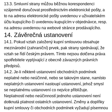
13.3. Smluvní strany můžou běžnou korespondenci
vzájemně doručovat prostřednictvím elektronické pošty, a
to na adresu elektronické pošty uvedenou v uživatelském
účtu kupujícího či uvedenou kupujícím v objednávce, resp.
na adresu uvedenou na webové stránce prodávajícího.
14. Závěrečná ustanovení
14.1. Pokud vztah založený kupní smlouvou obsahuje
mezinárodní (zahraniční) prvek, pak strany sjednávají, že
vztah se řídí českým právem. Tímto nejsou dotčena práva
spotřebitele vyplývající z obecně závazných právních
předpisů.
14.2. Je-li některé ustanovení obchodních podmínek
neplatné nebo neúčinné, nebo se takovým stane, namísto
neplatných ustanovení nastoupí ustanovení, jehož smysl
se neplatnému ustanovení co nejvíce přibližuje.
Neplatností nebo neúčinností jednoho ustanovení není
dotknutá platnost ostatních ustanovení. Změny a doplňky
kupní smlouvy či obchodních podmínek vyžadují písemnou