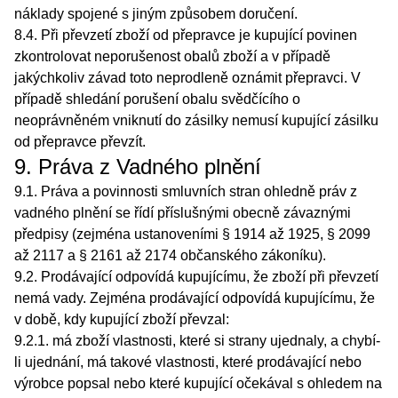
náklady spojené s jiným způsobem doručení.
8.4. Při převzetí zboží od přepravce je kupující povinen
zkontrolovat neporušenost obalů zboží a v případě
jakýchkoliv závad toto neprodleně oznámit přepravci. V
případě shledání porušení obalu svědčícího o
neoprávněném vniknutí do zásilky nemusí kupující zásilku
od přepravce převzít.
9. Práva z Vadného plnění
9.1. Práva a povinnosti smluvních stran ohledně práv z
vadného plnění se řídí příslušnými obecně závaznými
předpisy (zejména ustanoveními § 1914 až 1925, § 2099
až 2117 a § 2161 až 2174 občanského zákoníku).
9.2. Prodávající odpovídá kupujícímu, že zboží při převzetí
nemá vady. Zejména prodávající odpovídá kupujícímu, že
v době, kdy kupující zboží převzal:
9.2.1. má zboží vlastnosti, které si strany ujednaly, a chybí-
li ujednání, má takové vlastnosti, které prodávající nebo
výrobce popsal nebo které kupující očekával s ohledem na