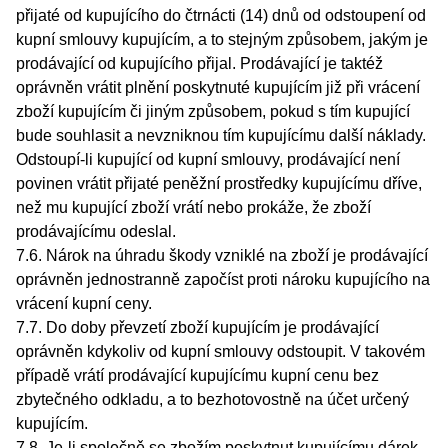
přijaté od kupujícího do čtrnácti (14) dnů od odstoupení od
kupní smlouvy kupujícím, a to stejným způsobem, jakým je
prodávající od kupujícího přijal. Prodávající je taktéž
oprávněn vrátit plnění poskytnuté kupujícím již při vrácení
zboží kupujícím či jiným způsobem, pokud s tím kupující
bude souhlasit a nevzniknou tím kupujícímu další náklady.
Odstoupí-li kupující od kupní smlouvy, prodávající není
povinen vrátit přijaté peněžní prostředky kupujícímu dříve,
než mu kupující zboží vrátí nebo prokáže, že zboží
prodávajícímu odeslal.
7.6. Nárok na úhradu škody vzniklé na zboží je prodávající
oprávněn jednostranně započíst proti nároku kupujícího na
vrácení kupní ceny.
7.7. Do doby převzetí zboží kupujícím je prodávající
oprávněn kdykoliv od kupní smlouvy odstoupit. V takovém
případě vrátí prodávající kupujícímu kupní cenu bez
zbytečného odkladu, a to bezhotovostně na účet určený
kupujícím.
7.8. Je-li společně se zbožím poskytnut kupujícímu dárek,