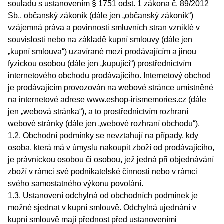
souladu s ustanovením § 1751 odst. 1 zákona č. 89/2012
Sb., občanský zákoník (dále jen „občanský zákoník“)
vzájemná práva a povinnosti smluvních stran vzniklé v
souvislosti nebo na základě kupní smlouvy (dále jen
„kupní smlouva“) uzavírané mezi prodávajícím a jinou
fyzickou osobou (dále jen „kupující“) prostřednictvím
internetového obchodu prodávajícího. Internetový obchod
je prodávajícím provozován na webové stránce umístněné
na internetové adrese www.eshop-irismemories.cz (dále
jen „webová stránka“), a to prostřednictvím rozhraní
webové stránky (dále jen „webové rozhraní obchodu“).
1.2. Obchodní podmínky se nevztahují na případy, kdy
osoba, která má v úmyslu nakoupit zboží od prodávajícího,
je právnickou osobou či osobou, jež jedná při objednávání
zboží v rámci své podnikatelské činnosti nebo v rámci
svého samostatného výkonu povolání.
1.3. Ustanovení odchylná od obchodních podmínek je
možné sjednat v kupní smlouvě. Odchylná ujednání v
kupní smlouvě mají přednost před ustanoveními