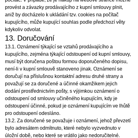
provést a závazky prodávajícího z kupní smlouvy plnit,
aniž by docházelo k ukládání tzv. cookies na počítač
kupujícího, může kupující souhlas podle předchozí věty
kdykoliv odvolat.
13. Doručování
13.1. Oznámení týkající se vztahů prodávajícího a
kupujícího, zejména týkající odstoupení od kupní smlouvy,
musí být doručena poštou formou doporučeného dopisu,
není-li v kupní smlouvě stanoveno jinak. Oznámení se
doručují na příslušnou kontaktní adresu druhé strany a
považují se za doručené a účinné okamžikem jejich
dodání prostřednictvím pošty, s výjimkou oznámení o
odstoupení od smlouvy učiněného kupujícím, kdy je
odstoupení účinné, pokud je oznámení kupujícím ve lhůtě
pro odstoupení odesláno.
13.2. Za doručené se považuje i oznámení, jehož převzetí
bylo adresátem odmítnuto, které nebylo vyzvednuto v
úložní době, nebo které se vrátilo jako nedoručitelné.