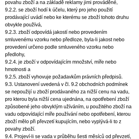
povahu zboží a na základě reklamy jimi prováděné,
9.2.2. se zboží hodí k účelu, který pro jeho použití
prodávající uvádí nebo ke kterému se zboží tohoto druhu
obvykle používá,
9.2.3. zboží odpovídá jakostí nebo provedením
smluvenému vzorku nebo předloze, byla-li jakost nebo
provedení určeno podle smluveného vzorku nebo
předlohy,
9.2.4. je zboží v odpovídajícím množství, míře nebo
hmotnosti a
9.2.5. zboží vyhovuje požadavkům právních předpisů.
9.3. Ustanovení uvedená v čl. 9.2 obchodních podmínek
se nepoužijí u zboží prodávaného za nižší cenu na vadu,
pro kterou byla nižší cena ujednána, na opotřebení zboží
způsobené jeho obvyklým užíváním, u použitého zboží na
vadu odpovídající míře používání nebo opotřebení, kterou
zboží mělo při převzetí kupujícím, nebo vyplývá-li to z
povahy zboží.
9.4. Projeví-li se vada v průběhu šesti měsíců od převzetí,