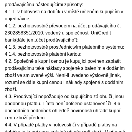
prodávajícímu následujícími způsoby:
4.1.1. v hotovosti na dobírku v místě určeném kupujícím v
objednávce;
4.1.2. bezhotovostně převodem na účet prodávajícího č.
2302858351/2010, vedený u společnosti UniCredit
bank(dále jen „účet prodávajícího“);
4.1.3. bezhotovostně prostřednictvím platebního systému;
4.1.4. bezhotovostně platební kartou;
4.2. Společně s kupní cenou je kupující povinen zaplatit
prodávajícímu také náklady spojené s balením a dodáním
zboží ve smluvené výši. Není-li uvedeno výslovně jinak,
rozumí se dále kupní cenou i náklady spojené s dodáním
zboží.
4.3. Prodávající nepožaduje od kupujícího zálohu či jinou
obdobnou platbu. Tímto není dotčeno ustanovení čl. 4.6
obchodních podmínek ohledně povinnosti uhradit kupní
cenu zboží předem.
4.4. V případě platby v hotovosti či v případě platby na
dobírku je kupní cena splatná při převzetí zboží. V případě