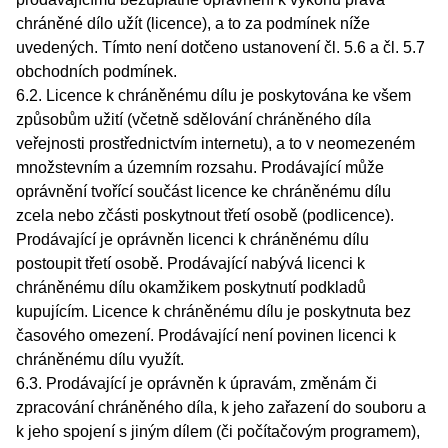
chráněné dílo užít (licence), a to za podmínek níže
uvedených. Tímto není dotčeno ustanovení čl. 5.6 a čl. 5.7
obchodních podmínek.
6.2. Licence k chráněnému dílu je poskytována ke všem
způsobům užití (včetně sdělování chráněného díla
veřejnosti prostřednictvím internetu), a to v neomezeném
množstevním a územním rozsahu. Prodávající může
oprávnění tvořící součást licence ke chráněnému dílu
zcela nebo zčásti poskytnout třetí osobě (podlicence).
Prodávající je oprávněn licenci k chráněnému dílu
postoupit třetí osobě. Prodávající nabývá licenci k
chráněnému dílu okamžikem poskytnutí podkladů
kupujícím. Licence k chráněnému dílu je poskytnuta bez
časového omezení. Prodávající není povinen licenci k
chráněnému dílu využít.
6.3. Prodávající je oprávněn k úpravám, změnám či
zpracování chráněného díla, k jeho zařazení do souboru a
k jeho spojení s jiným dílem (či počítačovým programem),