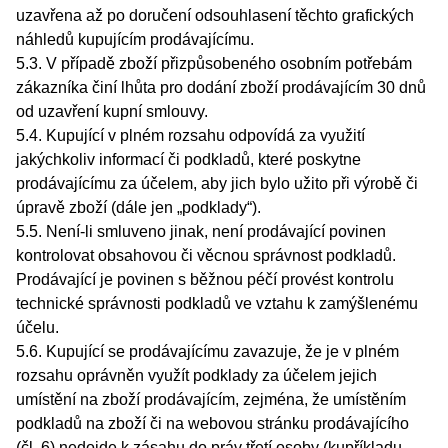
uzavřena až po doručení odsouhlasení těchto grafických
náhledů kupujícím prodávajícímu.
5.3. V případě zboží přizpůsobeného osobním potřebám
zákazníka činí lhůta pro dodání zboží prodávajícím 30 dnů
od uzavření kupní smlouvy.
5.4. Kupující v plném rozsahu odpovídá za využití
jakýchkoliv informací či podkladů, které poskytne
prodávajícímu za účelem, aby jich bylo užito při výrobě či
úpravě zboží (dále jen „podklady“).
5.5. Není-li smluveno jinak, není prodávající povinen
kontrolovat obsahovou či věcnou správnost podkladů.
Prodávající je povinen s běžnou péčí provést kontrolu
technické správnosti podkladů ve vztahu k zamýšlenému
účelu.
5.6. Kupující se prodávajícímu zavazuje, že je v plném
rozsahu oprávněn využít podklady za účelem jejich
umístění na zboží prodávajícím, zejména, že umístěním
podkladů na zboží či na webovou stránku prodávajícího
(čl. 6) nedojde k zásahu do práv třetí osoby (kupříkladu