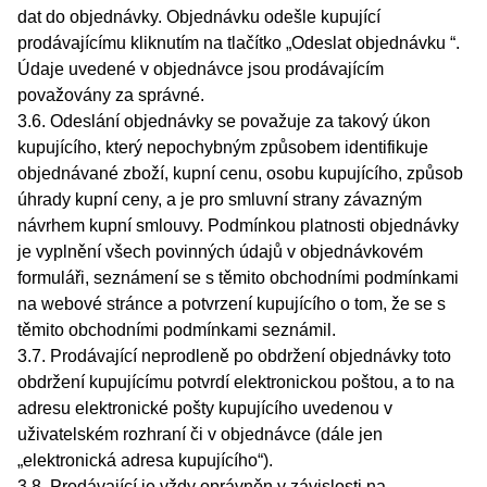
dat do objednávky. Objednávku odešle kupující
prodávajícímu kliknutím na tlačítko „Odeslat objednávku “.
Údaje uvedené v objednávce jsou prodávajícím
považovány za správné.
3.6. Odeslání objednávky se považuje za takový úkon
kupujícího, který nepochybným způsobem identifikuje
objednávané zboží, kupní cenu, osobu kupujícího, způsob
úhrady kupní ceny, a je pro smluvní strany závazným
návrhem kupní smlouvy. Podmínkou platnosti objednávky
je vyplnění všech povinných údajů v objednávkovém
formuláři, seznámení se s těmito obchodními podmínkami
na webové stránce a potvrzení kupujícího o tom, že se s
těmito obchodními podmínkami seznámil.
3.7. Prodávající neprodleně po obdržení objednávky toto
obdržení kupujícímu potvrdí elektronickou poštou, a to na
adresu elektronické pošty kupujícího uvedenou v
uživatelském rozhraní či v objednávce (dále jen
„elektronická adresa kupujícího“).
3.8. Prodávající je vždy oprávněn v závislosti na