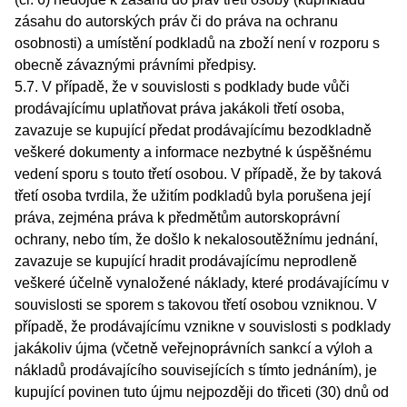
zásahu do autorských práv či do práva na ochranu
osobnosti) a umístění podkladů na zboží není v rozporu s
obecně závaznými právními předpisy.
5.7. V případě, že v souvislosti s podklady bude vůči
prodávajícímu uplatňovat práva jakákoli třetí osoba,
zavazuje se kupující předat prodávajícímu bezodkladně
veškeré dokumenty a informace nezbytné k úspěšnému
vedení sporu s touto třetí osobou. V případě, že by taková
třetí osoba tvrdila, že užitím podkladů byla porušena její
práva, zejména práva k předmětům autorskoprávní
ochrany, nebo tím, že došlo k nekalosoutěžnímu jednání,
zavazuje se kupující hradit prodávajícímu neprodleně
veškeré účelně vynaložené náklady, které prodávajícímu v
souvislosti se sporem s takovou třetí osobou vzniknou. V
případě, že prodávajícímu vznikne v souvislosti s podklady
jakákoliv újma (včetně veřejnoprávních sankcí a výloh a
nákladů prodávajícího souvisejících s tímto jednáním), je
kupující povinen tuto újmu nejpozději do třiceti (30) dnů od