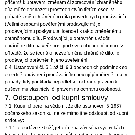
přičemž k úpravám, změnám či zpracování chráněného
díla může docházet i prostřednictvím třetích osob. V
případě změn chráněného díla provedených prodávajícím
(třetími osobami pověřenými prodávajícím) je
prodávajícímu poskytnuta licence i k takto změněnému
chráněnému dílu. Prodávající je oprávněn uvádět
chráněné dílo na veřejnost pod svou obchodní firmou. V
případě, že se jedná o nezveřejněné chráněné dílo, je
prodávající oprávněn k jeho zveřejnění.
6.4. Ustanovení čl. 6.1 až čl. 6.3 obchodních podmínek se
ohledně oprávnění prodávajícího použijí přiměřeně i na ty
případy, kdy podklady nepodléhají ochraně právem k
duševnímu vlastnictví či právem na ochranu osobnosti.
7. Odstoupení od kupní smlouvy
7.1. Kupující bere na vědomí, že dle ustanovení § 1837
občanského zákoníku, nelze mimo jiné odstoupit od kupní
smlouvy:
7.1.1. o dodávce zboží, jehož cena závisí na výchylkách
finančního trhu nezávisle na vůli prodávajícího a k němuž