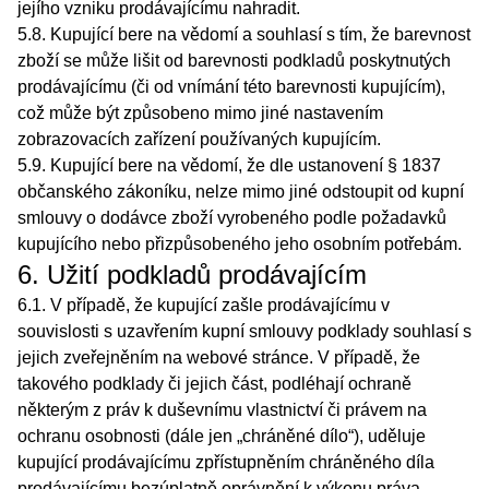
jejího vzniku prodávajícímu nahradit.
5.8. Kupující bere na vědomí a souhlasí s tím, že barevnost
zboží se může lišit od barevnosti podkladů poskytnutých
prodávajícímu (či od vnímání této barevnosti kupujícím),
což může být způsobeno mimo jiné nastavením
zobrazovacích zařízení používaných kupujícím.
5.9. Kupující bere na vědomí, že dle ustanovení § 1837
občanského zákoníku, nelze mimo jiné odstoupit od kupní
smlouvy o dodávce zboží vyrobeného podle požadavků
kupujícího nebo přizpůsobeného jeho osobním potřebám.
6. Užití podkladů prodávajícím
6.1. V případě, že kupující zašle prodávajícímu v
souvislosti s uzavřením kupní smlouvy podklady souhlasí s
jejich zveřejněním na webové stránce. V případě, že
takového podklady či jejich část, podléhají ochraně
některým z práv k duševnímu vlastnictví či právem na
ochranu osobnosti (dále jen „chráněné dílo“), uděluje
kupující prodávajícímu zpřístupněním chráněného díla
prodávajícímu bezúplatně oprávnění k výkonu práva