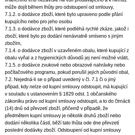
může dojít během lhůty pro odstoupení od smlouvy,
7.1.2. o dodávce zboží, které bylo upraveno podle přání
kupujícího nebo pro jeho osobu
7.1.3. o dodávce zboží, které podléhá rychlé zkáze, jakož i
zboží, které bylo po dodání nenávratně smíseno s jiným
zbožím,
7.1.4. o dodávce zboží v uzavřeném obalu, které kupující z
obalu vyňal a z hygienických důvodů jej není možné vrátit,
7.1.5. o dodávce zvukové nebo obrazové nahrávky nebo
počítačového programu, pokud porušil jejich původní obal,
7.2. Nejedná-li se o případ uvedený v čl. 7.1 či o jiný
případ, kdy nelze od kupní smlouvy odstoupit, má kupující
v souladu s ustanovením § 1829 odst. 1 občanského
zákoníku právo od kupní smlouvy odstoupit, a to do čtrnácti
(14) dnů od převzetí zboží, přičemž v případě, že
předmětem kupní smlouvy je několik druhů zboží nebo
dodání několika částí, běží tato lhůta ode dne převzetí
poslední dodávky zboží. Odstoupení od kupní smlouvy